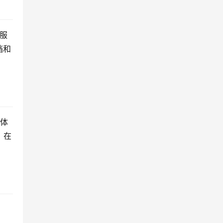
服
档和
图体
。在