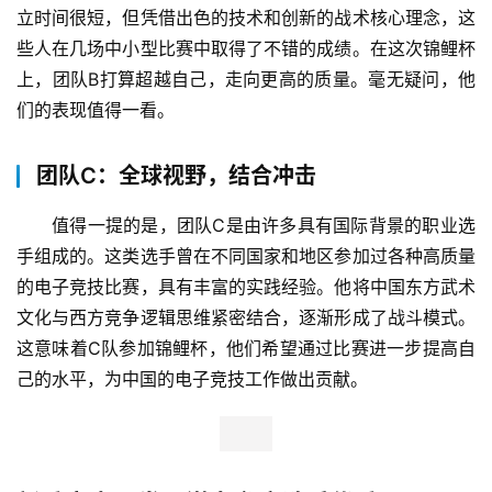
立时间很短，但凭借出色的技术和创新的战术核心理念，这
些人在几场中小型比赛中取得了不错的成绩。在这次锦鲤杯
上，团队B打算超越自己，走向更高的质量。毫无疑问，他
们的表现值得一看。
团队C：全球视野，结合冲击
值得一提的是，团队C是由许多具有国际背景的职业选
手组成的。这类选手曾在不同国家和地区参加过各种高质量
的电子竞技比赛，具有丰富的实践经验。他将中国东方武术
文化与西方竞争逻辑思维紧密结合，逐渐形成了战斗模式。
这意味着C队参加锦鲤杯，他们希望通过比赛进一步提高自
己的水平，为中国的电子竞技工作做出贡献。