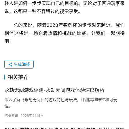
轻人是如何一步步实现自己的目标的。无论对于普通玩家来
说，这都是一种不容错过的视觉享受。
总的来说，随着2023年锦鲤杯的步伐越来越近，我们
相信这将是一场充满热情和挑战的比赛。让我们一起期待
吧！
生成海报
相关推荐
永劫无间游戏评测-永劫无间游戏体验深度解析
深入了解《永劫无间》的游戏特色与玩法，评测其趣味性和可玩
性。
吃鸡资讯
2025年4月4日