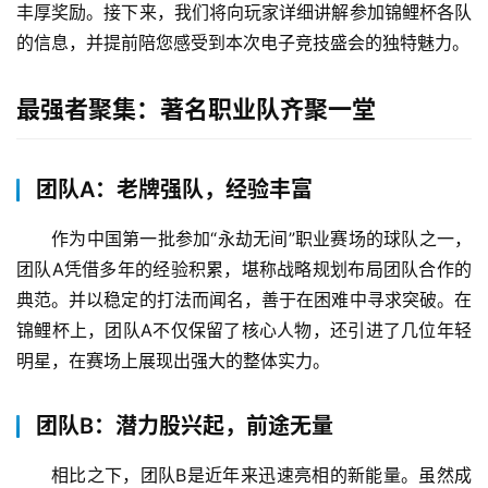
丰厚奖励。接下来，我们将向玩家详细讲解参加锦鲤杯各队
的信息，并提前陪您感受到本次电子竞技盛会的独特魅力。
最强者聚集：著名职业队齐聚一堂
团队A：老牌强队，经验丰富
作为中国第一批参加“永劫无间”职业赛场的球队之一，
团队A凭借多年的经验积累，堪称战略规划布局团队合作的
典范。并以稳定的打法而闻名，善于在困难中寻求突破。在
锦鲤杯上，团队A不仅保留了核心人物，还引进了几位年轻
明星，在赛场上展现出强大的整体实力。
团队B：潜力股兴起，前途无量
相比之下，团队B是近年来迅速亮相的新能量。虽然成