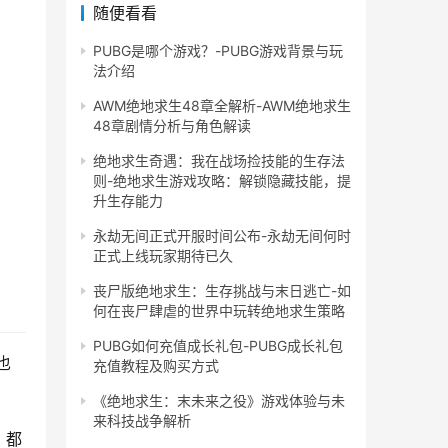
随便看看
PUBG是哪个游戏？-PUBG游戏背景与玩
法介绍
AWM绝地求生48章全解析-AWM绝地求生
48章剧情分析与角色解读
绝地求生奇遇：我在战场捡技能的生存法
则-绝地求生游戏攻略：解锁隐藏技能，提
升生存能力
永劫无间正式开服时间公布-永劫无间何时
正式上线玩家期待已久
丧尸版绝地求生：生存挑战与末日逃亡-如
何在丧尸肆虐的世界中玩转绝地求生策略
PUBG如何充值成长礼包-PUBG成长礼包
也
充值教程及购买方式
《绝地求生：末未来之役》游戏体验与未
来科技战争解析
，都