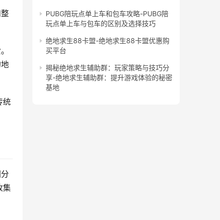
和整
PUBG陪玩点单上车和包车攻略-PUBG陪
玩点单上车与包车的区别及选择技巧
绝地求生88卡盟-绝地求生88卡盟优惠购
爱。
买平台
的地
揭秘绝地求生辅助群：玩家策略与技巧分
享-绝地求生辅助群：提升游戏体验的秘密
基地
传统
图分
收集