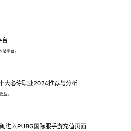
。
平台
体验平台。
砖十大必练职业2024推荐与分析
升收益。
正确进入PUBG国际服手游充值页面