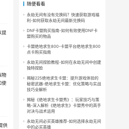
随便看看
永劫无间有没有兑换码？快速获取游戏福
利-如何获取永劫无间最新兑换码
DNF卡盟购买指南-如何有效使用DNF卡
以提
盟购买的物品
卡盟绝地求生800-卡盟平台绝地求生800
点卡购买指南
永劫无间捏脸教程-如何在永劫无间中创建
独特捏脸
拟物
揭秘225绝地求生卡盟：提升游戏体验的
和使
秘密武器-绝地求生卡盟：优化策略与实战
技巧全解析
揭秘《绝地求生卡盟秀》：玩家技巧与策
略-深入解析《绝地求生》卡盟秀中的高手
对决与战术运用
永劫无间必买英雄推荐-如何选择永劫无间
提供
中的必买英雄