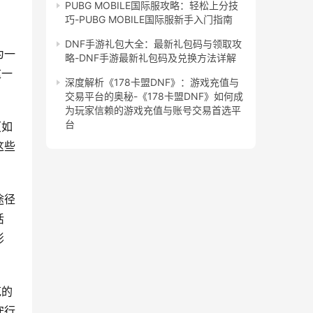
PUBG MOBILE国际服攻略：轻松上分技
巧-PUBG MOBILE国际服新手入门指南
DNF手游礼包大全：最新礼包码与领取攻
为一
略-DNF手游最新礼包码及兑换方法详解
这一
深度解析《178卡盟DNF》：游戏充值与
交易平台的奥秘-《178卡盟DNF》如何成
为玩家信赖的游戏充值与账号交易首选平
台
（如
这些
途径
活
影
范的
守行