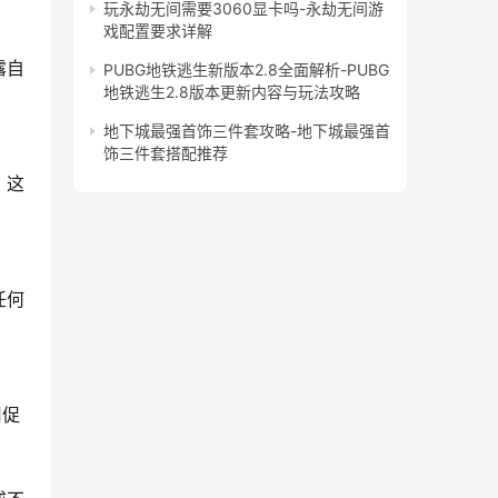
玩永劫无间需要3060显卡吗-永劫无间游
戏配置要求详解
露自
PUBG地铁逃生新版本2.8全面解析-PUBG
地铁逃生2.8版本更新内容与玩法攻略
地下城最强首饰三件套攻略-地下城最强首
饰三件套搭配推荐
，这
任何
用促