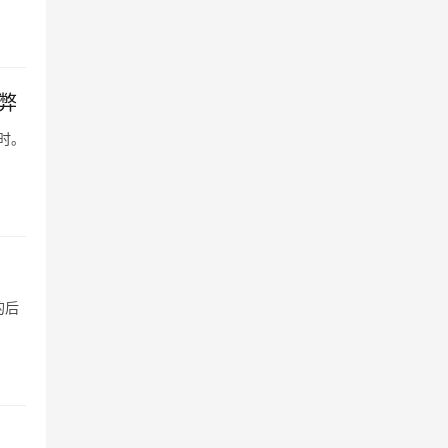
弊
时。
的后