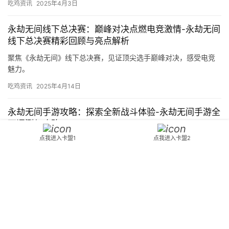
吃鸡资讯
2025年4月3日
永劫无间线下总决赛：巅峰对决点燃电竞激情-永劫无间
线下总决赛精彩回顾与亮点解析
聚焦《永劫无间》线下总决赛，见证顶尖选手巅峰对决，感受电竞
魅力。
吃鸡资讯
2025年4月14日
永劫无间手游攻略：探索全新战斗体验-永劫无间手游全
面评测与攻略
点我进入卡盟1
点我进入卡盟2
深入了解《永劫无间手游》的独特玩法，提供全面的游戏攻略和评
测。
吃鸡资讯
2025年4月11日
Copyright © 2024 3553卡盟 版权所有
鄂ICP备2023015261号-18
Powered
by