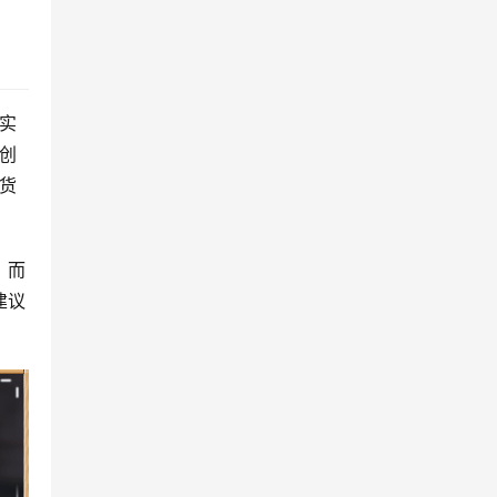
实
创
货
。而
建议