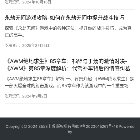
吃鸡资讯
2024年10月16日
永劫无间游戏攻略-如何在永劫无间中提升战斗技巧
探索《永劫无间》游戏中的各种玩法，提升你的战斗技巧，成为真
正的高手。
吃鸡资讯
2025年3月25日
《AWM绝地求生》85章车：祁醉与于炀的激情对决-
《AWM》第85章深度解析：代驾补车背后的情感纠葛
《AWM绝地求生85章车》解析 一、背景介绍 《AWM绝地求生》是
一部火爆全球的射击游戏。而85章车作为该游戏中的一个重要场
景。玩家需要利用各种武器和道具。
吃鸡资讯
2024年9月2日
Copyright © 2024 3553卡盟 版权所有
鄂ICP备2023015261号-18
Powered
by