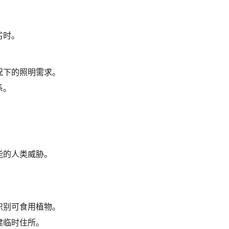
。
劣时。
况下的照明需求。
系。
能的人类威胁。
识别可食用植物。
建临时住所。