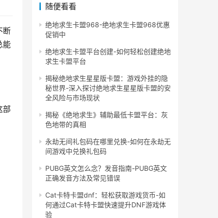
随便看看
绝地求生卡盟968-绝地求生卡盟968优惠
不断
促销中
总能
绝地求生卡盟平台创建-如何轻松创建绝地
求生卡盟平台
揭秘绝地求生星星版卡盟：游戏外挂的隐
秘世界-深入探讨绝地求生星星版卡盟的安
全风险与市场现状
这部
揭秘《绝地求生》辅助最低卡盟平台：灰
色地带的真相
永劫无间礼包码在哪里兑换-如何在永劫无
间游戏中兑换礼包码
PUBG英文怎么念？发音指南-PUBG英文
正确发音方法及常见错误
Cat卡特卡盟dnf：轻松获取游戏货币-如
何通过Cat卡特卡盟快速提升DNF游戏体
验