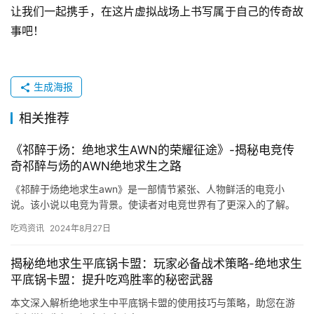
让我们一起携手，在这片虚拟战场上书写属于自己的传奇故
事吧！
生成海报
相关推荐
《祁醉于炀：绝地求生AWN的荣耀征途》-揭秘电竞传
奇祁醉与炀的AWN绝地求生之路
《祁醉于炀绝地求生awn》是一部情节紧张、人物鲜活的电竞小
说。该小说以电竞为背景。使读者对电竞世界有了更深入的了解。
小说还深入探讨了梦想、友情、亲情等主题。
吃鸡资讯
2024年8月27日
揭秘绝地求生平底锅卡盟：玩家必备战术策略-绝地求生
平底锅卡盟：提升吃鸡胜率的秘密武器
本文深入解析绝地求生中平底锅卡盟的使用技巧与策略，助您在游