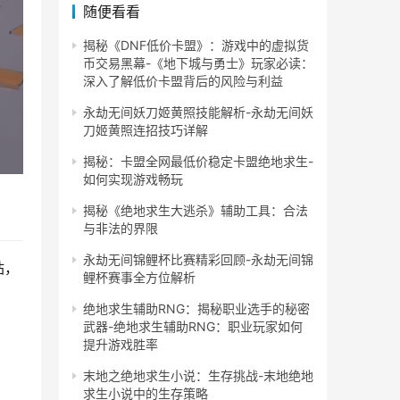
随便看看
揭秘《DNF低价卡盟》：游戏中的虚拟货
币交易黑幕-《地下城与勇士》玩家必读：
深入了解低价卡盟背后的风险与利益
永劫无间妖刀姬黄照技能解析-永劫无间妖
刀姬黄照连招技巧详解
揭秘：卡盟全网最低价稳定卡盟绝地求生-
如何实现游戏畅玩
揭秘《绝地求生大逃杀》辅助工具：合法
与非法的界限
永劫无间锦鲤杯比赛精彩回顾-永劫无间锦
站，
鲤杯赛事全方位解析
绝地求生辅助RNG：揭秘职业选手的秘密
武器-绝地求生辅助RNG：职业玩家如何
提升游戏胜率
末地之绝地求生小说：生存挑战-末地绝地
求生小说中的生存策略