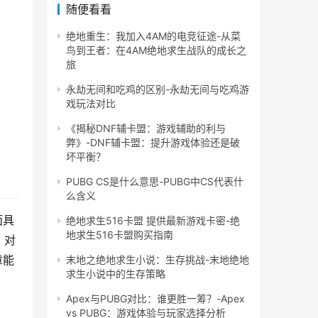
随便看看
绝地重生：我加入4AM的电竞征途-从菜
鸟到王者：在4AM绝地求生战队的成长之
旅
永劫无间和吃鸡的区别-永劫无间与吃鸡游
戏玩法对比
《揭秘DNF辅卡盟：游戏辅助的利与
弊》-DNF辅卡盟：提升游戏体验还是破
坏平衡？
PUBG CS是什么意思-PUBG中CS代表什
么含义
面具
绝地求生516卡盟 提供最新游戏卡密-绝
地求生516卡盟购买指南
。对
章能
末地之绝地求生小说：生存挑战-末地绝地
求生小说中的生存策略
Apex与PUBG对比：谁更胜一筹？-Apex
vs PUBG：游戏体验与玩家选择分析