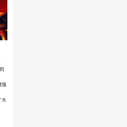
的
增强
广大