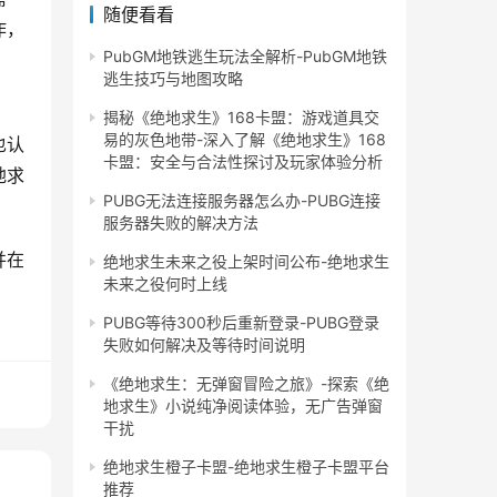
随便看看
作，
PubGM地铁逃生玩法全解析-PubGM地铁
逃生技巧与地图攻略
揭秘《绝地求生》168卡盟：游戏道具交
易的灰色地带-深入了解《绝地求生》168
也认
卡盟：安全与合法性探讨及玩家体验分析
地求
PUBG无法连接服务器怎么办-PUBG连接
服务器失败的解决方法
并在
绝地求生未来之役上架时间公布-绝地求生
未来之役何时上线
PUBG等待300秒后重新登录-PUBG登录
失败如何解决及等待时间说明
《绝地求生：无弹窗冒险之旅》-探索《绝
地求生》小说纯净阅读体验，无广告弹窗
干扰
绝地求生橙子卡盟-绝地求生橙子卡盟平台
推荐