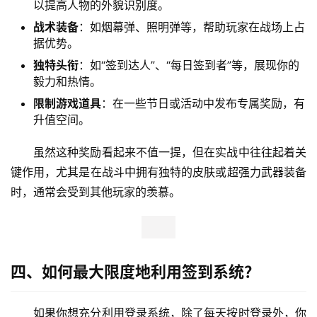
3、每日签到奖品的具体内容是什么？
《绝地求生》的签到活动种类繁多，包括游戏中的各种
资源和装饰品。以下是一些常见的奖励类型:
点卷与点券
：用于支付武器装备配件、皮肤或其他游戏
内物件。
cf枪皮肤
：例如，经典的“沙漠之鹰”或“M416”皮肤，可
以提高人物的外貌识别度。
战术装备
：如烟幕弹、照明弹等，帮助玩家在战场上占
据优势。
独特头衔
：如“签到达人”、“每日签到者”等，展现你的
毅力和热情。
限制游戏道具
：在一些节日或活动中发布专属奖励，有
升值空间。
虽然这种奖励看起来不值一提，但在实战中往往起着关
键作用，尤其是在战斗中拥有独特的皮肤或超强力武器装备