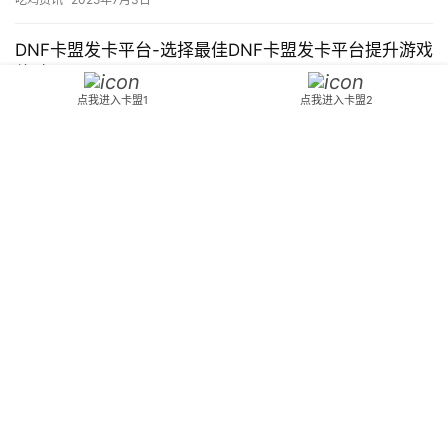
DNF卡盟发卡平台-选择最佳DNF卡盟发卡平台提升游戏
体验
点我进入卡盟1
点我进入卡盟2
探索最佳DNF卡盟发卡平台，优化游戏体验，轻松交易各种虚拟道
具。
吃鸡资讯
2024年12月17日
绝地求生天行者卡盟-绝地求生天行者卡盟优惠购买平台
绝地求生天行者卡盟提供最新最全的游戏点卡购买服务，享受优惠
价格和优质体验。
吃鸡资讯
2024年11月14日
卡盟绝地求生-卡盟平台上的绝地求生游戏攻略
探索卡盟平台上绝地求生的游戏攻略，提升你的游戏体验和竞技水
平。
吃鸡资讯
2024年10月29日