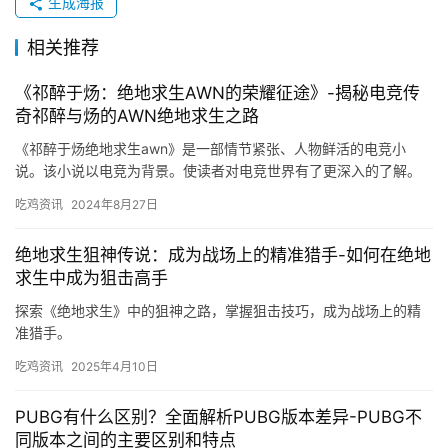
生成海报
相关推荐
《祁醉于炀：绝地求生AWN的荣耀征途》-揭秘电竞传
奇祁醉与炀的AWN绝地求生之路
《祁醉于炀绝地求生awn》是一部情节紧张、人物鲜活的电竞小
说。该小说以电竞为背景。使读者对电竞世界有了更深入的了解。
小说还深入探讨了梦想、友情、亲情等主题。
吃鸡资讯
2024年8月27日
绝地求生狙神传说：成为战场上的精准猎手-如何在绝地
求生中成为狙击高手
探索《绝地求生》中的狙神之路，掌握狙击技巧，成为战场上的精
准猎手。
吃鸡资讯
2025年4月10日
PUBG有什么区别？全面解析PUBG版本差异-PUBG不
同版本之间的主要区别和特点