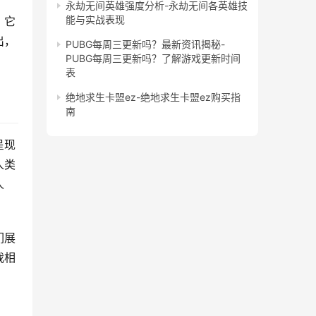
永劫无间英雄强度分析-永劫无间各英雄技
能与实战表现
。它
出，
PUBG每周三更新吗？最新资讯揭秘-
PUBG每周三更新吗？了解游戏更新时间
表
绝地求生卡盟ez-绝地求生卡盟ez购买指
南
呈现
人类
人
们展
我相