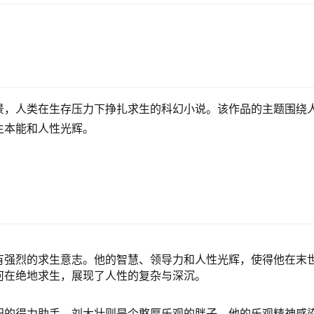
景，人类在生存压力下挣扎求生的科幻小说。该作品的主题围绕
生本能和人性光辉。
有强烈的求生意志。他的智慧、领导力和人性光辉，使得他在末
何在绝地求生，展现了人性的复杂与深沉。
阳的得力助手。刘大壮则是个憨厚乐观的胖子，他的乐观精神感