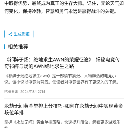
中取得优势，最终成为真正的生存大师。记住，无论天气如
何变化，保持冷静，智慧和勇气永远是赢得战斗的关键。
生成海报
相关推荐
《祁醉于炀：绝地求生AWN的荣耀征途》-揭秘电竞传
奇祁醉与炀的AWN绝地求生之路
《祁醉于炀绝地求生awn》是一部情节紧张、人物鲜活的电竞小
说。该小说以电竞为背景。使读者对电竞世界有了更深入的了解。
小说还深入探讨了梦想、友情、亲情等主题。
吃鸡资讯
2024年8月27日
永劫无间黄金单排上分技巧-如何在永劫无间中实现黄金
段位单排
掌握《永劫无间》黄金单排策略，快速提升段位，解锁更多游戏乐