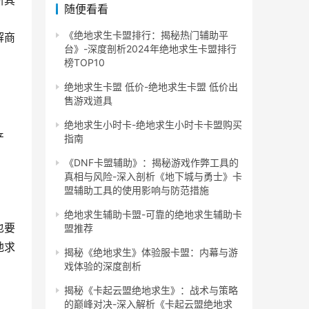
断其
随便看看
《绝地求生卡盟排行：揭秘热门辅助平
解商
台》-深度剖析2024年绝地求生卡盟排行
榜TOP10
。
绝地求生卡盟 低价-绝地求生卡盟 低价出
售游戏道具
绝地求生小时卡-绝地求生小时卡卡盟购买
产
指南
《DNF卡盟辅助》：揭秘游戏作弊工具的
真相与风险-深入剖析《地下城与勇士》卡
盟辅助工具的使用影响与防范措施
绝地求生辅助卡盟-可靠的绝地求生辅助卡
也要
盟推荐
地求
揭秘《绝地求生》体验服卡盟：内幕与游
戏体验的深度剖析
揭秘《卡起云盟绝地求生》：战术与策略
的巅峰对决-深入解析《卡起云盟绝地求