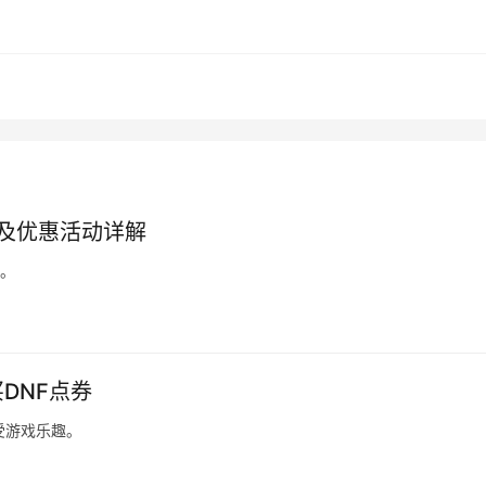
式及优惠活动详解
动。
DNF点券
受游戏乐趣。