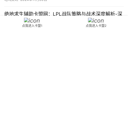
绝地求生辅助卡盟网：LPL战队策略与战术深度解析-深
入探讨绝地求生辅助卡盟网对LPL战队的影响与价值
点我进入卡盟1
点我进入卡盟2
本文深入分析绝地求生辅助卡盟网如何为LPL战队提供策略与战术支
持，探索其在电子竞技领域的独特价值与作用。
吃鸡资讯
2024年10月3日
PUBG豪宅英文名称与游戏内容解析-PUBG豪宅英文名
称及游戏玩法详细介绍
了解PUBG豪宅的英文名称及游戏相关内容，提升你的游戏体验。
吃鸡资讯
2026年4月9日
Copyright © 2024 3553卡盟 版权所有
鄂ICP备2023015261号-18
Powered
by