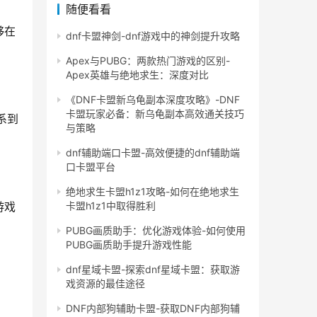
随便看看
够在
dnf卡盟神剑-dnf游戏中的神剑提升攻略
。
Apex与PUBG：两款热门游戏的区别-
Apex英雄与绝地求生：深度对比
《DNF卡盟新乌龟副本深度攻略》-DNF
卡盟玩家必备：新乌龟副本高效通关技巧
系到
与策略
dnf辅助端口卡盟-高效便捷的dnf辅助端
口卡盟平台
绝地求生卡盟h1z1攻略-如何在绝地求生
卡盟h1z1中取得胜利
游戏
PUBG画质助手：优化游戏体验-如何使用
PUBG画质助手提升游戏性能
dnf星域卡盟-探索dnf星域卡盟：获取游
戏资源的最佳途径
DNF内部狗辅助卡盟-获取DNF内部狗辅