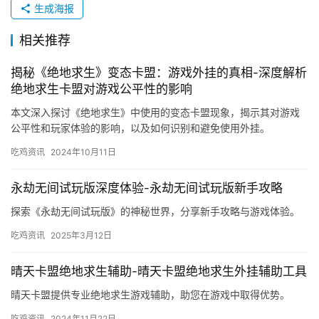
生成海报
相关推荐
揭秘《绝地求生》变态卡盟：游戏外挂的真相-深度解析
绝地求生卡盟对游戏公平性的影响
本文深入探讨《绝地求生》中使用的变态卡盟现象，揭示其对游戏
公平性和玩家体验的影响，以及如何识别和避免使用外挂。
吃鸡资讯
2024年10月11日
永劫无间试玩版深度体验-永劫无间试玩版新手攻略
探索《永劫无间试玩版》的神秘世界，分享新手攻略与游戏体验。
吃鸡资讯
2025年3月12日
晴天卡盟绝地求生辅助-晴天卡盟绝地求生外挂辅助工具
晴天卡盟提供专业绝地求生游戏辅助，助您在游戏中取得优势。
吃鸡资讯
2024年11月22日