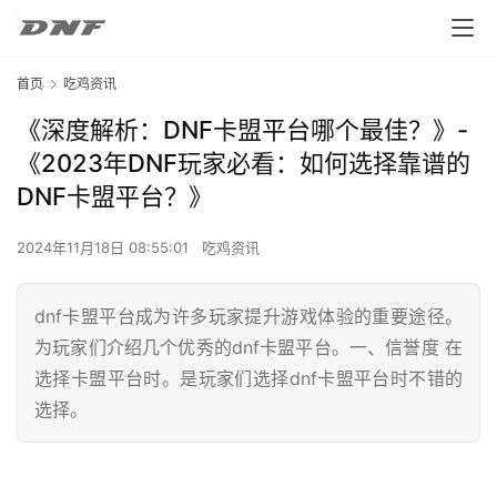
首页
吃鸡资讯
《深度解析：DNF卡盟平台哪个最佳？》-
《2023年DNF玩家必看：如何选择靠谱的
DNF卡盟平台？》
2024年11月18日 08:55:01
吃鸡资讯
dnf卡盟平台成为许多玩家提升游戏体验的重要途径。
为玩家们介绍几个优秀的dnf卡盟平台。一、信誉度 在
选择卡盟平台时。是玩家们选择dnf卡盟平台时不错的
选择。