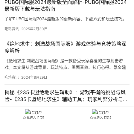
PUBG国际服2024最新版全面解析-PUBG国际服2024
最新版下载与玩法指南
了解PUBG国际服2024最新版的更新内容、下载方式和玩法技巧。
吃鸡资讯
2025年7月30日
《绝地求生：刺激战场国际服》游戏体验与竞技策略深
度解析
《绝地求生 刺激战场国际服》是一款备受玩家喜爱的生存射击游
戏。本文将从游戏背景、玩法特点、画面音效、技巧心得、氪金建
议、个人观点等方面。
吃鸡资讯
2024年8月29日
揭秘《235卡盟绝地求生辅助》：游戏平衡的挑战与风
险-《235卡盟绝地求生》辅助工具：玩家利弊分析与官
方立场探讨
《235卡盟绝地求生辅助》 一、背景介绍 235卡盟绝地求生辅助是
一款专门为《绝地求生》游戏玩家设计的辅助工具。旨在帮助玩家
点我进入卡盟1
点我进入卡盟2
在游戏中获得更好的游戏体验。
吃鸡资讯
2024年9月27日