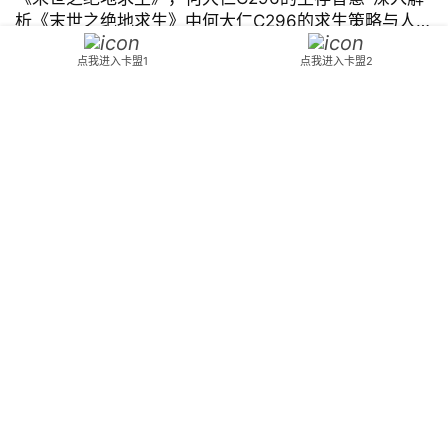
析《末世之绝地求生》中何大仁C296的求生策略与人性
考验
何大仁的c296生存工具箱成为了他的生命线。本文将围绕何大仁如
点我进入卡盟1
点我进入卡盟2
何利用c296在末世中求生。何大仁依靠c296工具箱中的物品不断战
胜困难。
吃鸡资讯
2024年8月23日
揭秘：绝地求生中如何有效利用机器狗辅助战术-绝地求
生机器狗辅助技巧与实战应用
探索在《绝地求生》中机器狗如何成为战术大师的秘密武器，详解
其辅助技巧与实战应用，提升你的游戏体验和胜率。
吃鸡资讯
2024年11月20日
Copyright © 2024 3553卡盟 版权所有
鄂ICP备2023015261号-18
Powered
by