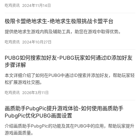
吃鸡资讯
2024年11月14日
极限卡盟绝地求生-绝地求生极限挑战卡盟平台
提供绝地求生游戏内购及辅助工具，助您在游戏中取得优势。
吃鸡资讯
2024年10月27日
PUBG如何搜索加好友-PUBG玩家如何通过ID添加好友
步骤详解
本文详细介绍了如何在PUBG中通过ID搜索并添加好友，帮助玩家轻
松扩展游戏社交圈。
吃鸡资讯
2026年3月11日
画质助手PubgPic提升游戏体验-如何使用画质助手
PubgPic优化PUBG画面设置
介绍画质助手PubgPic的功能及其在PUBG中的应用，帮助玩家提升
游戏画面质量。