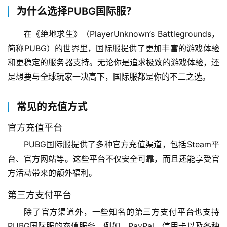
为什么选择PUBG国际服？
在《绝地求生》（PlayerUnknown’s Battlegrounds，
简称PUBG）的世界里，国际服提供了更加丰富的游戏体验
和更稳定的服务器支持。无论你是追求极致的游戏体验，还
是想要与全球玩家一决高下，国际服都是你的不二之选。
常见的充值方式
官方充值平台
PUBG国际服提供了多种官方充值渠道，包括Steam平
台、官方网站等。这些平台不仅安全可靠，而且还能享受官
方活动带来的额外福利。
第三方支付平台
除了官方渠道外，一些知名的第三方支付平台也支持
PUBG国际服的充值服务。例如，PayPal、信用卡以及各种