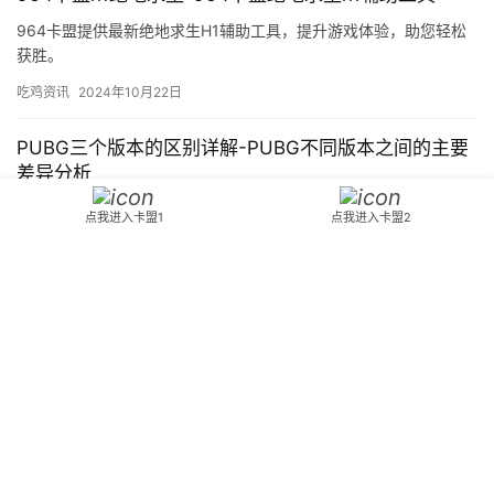
964卡盟提供最新绝地求生H1辅助工具，提升游戏体验，助您轻松
获胜。
吃鸡资讯
2024年10月22日
PUBG三个版本的区别详解-PUBG不同版本之间的主要
差异分析
本文详细解析PUBG三个版本之间的主要区别，帮助玩家选择最适合
点我进入卡盟1
点我进入卡盟2
自己的版本。
吃鸡资讯
2026年3月10日
PUBG地铁逃生游戏:紧张刺激的冒险之旅-如何在PUBG
地铁逃生游戏中获得高分
探索PUBG地铁逃生游戏的独特玩法，掌握游戏技巧，体验前所未有
的紧张刺激冒险。
吃鸡资讯
2025年2月24日