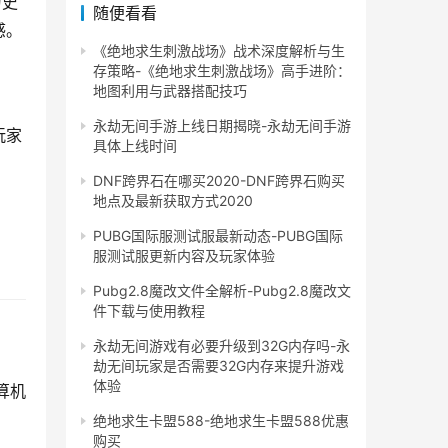
历史
随便看看
感。
《绝地求生刺激战场》战术深度解析与生
存策略-《绝地求生刺激战场》高手进阶：
地图利用与武器搭配技巧
永劫无间手游上线日期揭晓-永劫无间手游
玩家
具体上线时间
。
DNF跨界石在哪买2020-DNF跨界石购买
地点及最新获取方式2020
PUBG国际服测试服最新动态-PUBG国际
服测试服更新内容及玩家体验
Pubg2.8魔改文件全解析-Pubg2.8魔改文
件下载与使用教程
永劫无间游戏有必要升级到32G内存吗-永
劫无间玩家是否需要32G内存来提升游戏
体验
算机
绝地求生卡盟588-绝地求生卡盟588优惠
购买