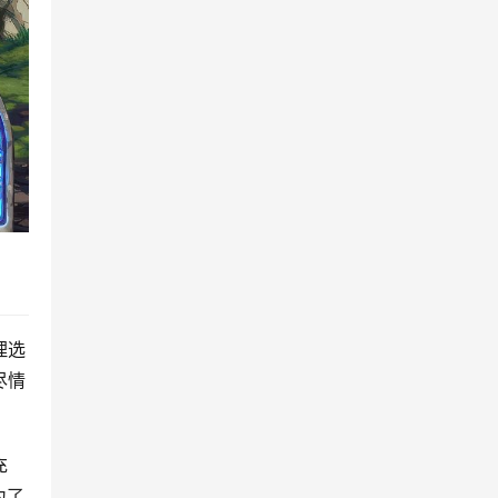
理选
尽情
充
为了