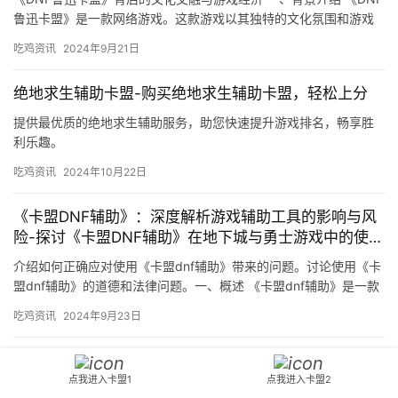
鲁迅卡盟》是一款网络游戏。这款游戏以其独特的文化氛围和游戏
经济吸引了大量玩家。
吃鸡资讯
2024年9月21日
绝地求生辅助卡盟-购买绝地求生辅助卡盟，轻松上分
提供最优质的绝地求生辅助服务，助您快速提升游戏排名，畅享胜
利乐趣。
吃鸡资讯
2024年10月22日
《卡盟DNF辅助》：深度解析游戏辅助工具的影响与风
险-探讨《卡盟DNF辅助》在地下城与勇士游戏中的使用
现状与合法性分析
介绍如何正确应对使用《卡盟dnf辅助》带来的问题。讨论使用《卡
盟dnf辅助》的道德和法律问题。一、概述 《卡盟dnf辅助》是一款
针对网络游戏。
吃鸡资讯
2024年9月23日
老兵绝地求生卡盟-老兵绝地求生卡盟平台推荐
点我进入卡盟1
点我进入卡盟2
老兵绝地求生卡盟提供最优质的游戏辅助服务，提升你的游戏体