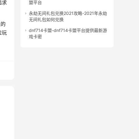
追求
盟平台
永劫无间礼包兑换2021攻略-2021年永劫
无间礼包如何兑换
来的
dnf714卡盟-dnf714卡盟平台提供最新游
位玩
戏卡密