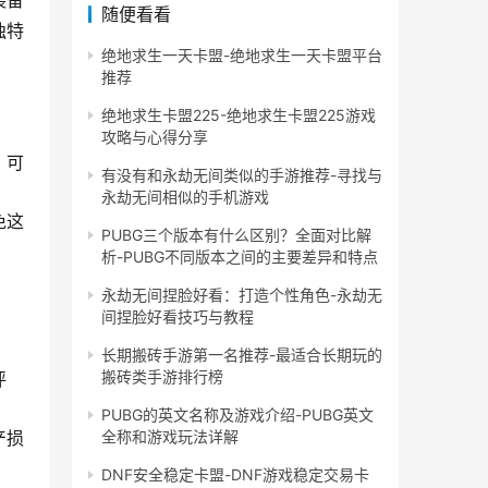
装备
随便看看
独特
绝地求生一天卡盟-绝地求生一天卡盟平台
推荐
绝地求生卡盟225-绝地求生卡盟225游戏
攻略与心得分享
，可
有没有和永劫无间类似的手游推荐-寻找与
永劫无间相似的手机游戏
免这
PUBG三个版本有什么区别？全面对比解
析-PUBG不同版本之间的主要差异和特点
永劫无间捏脸好看：打造个性角色-永劫无
间捏脸好看技巧与教程
长期搬砖手游第一名推荐-最适合长期玩的
搬砖类手游排行榜
评
PUBG的英文名称及游戏介绍-PUBG英文
全称和游戏玩法详解
产损
DNF安全稳定卡盟-DNF游戏稳定交易卡