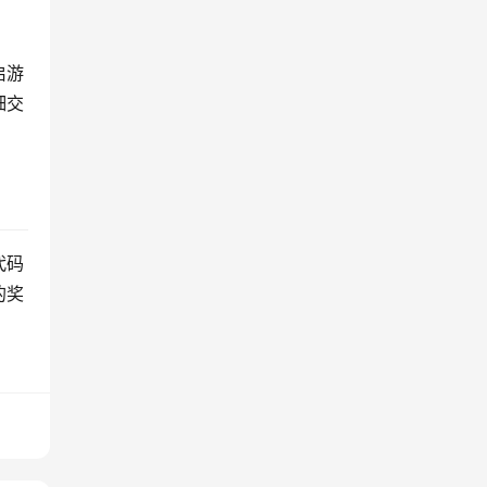
启游
细交
代码
的奖