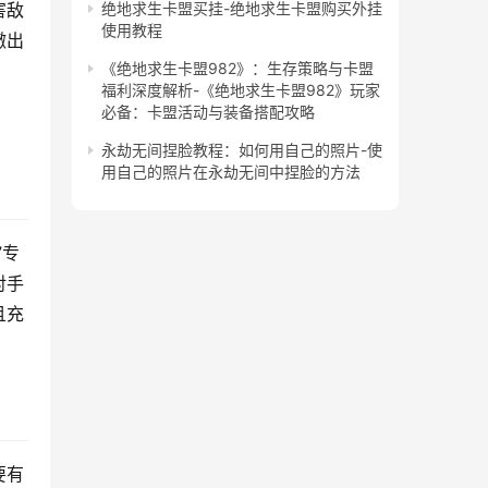
绝地求生卡盟买挂-绝地求生卡盟购买外挂
害敌
使用教程
撤出
《绝地求生卡盟982》：生存策略与卡盟
福利深度解析-《绝地求生卡盟982》玩家
必备：卡盟活动与装备搭配攻略
永劫无间捏脸教程：如何用自己的照片-使
用自己的照片在永劫无间中捏脸的方法
”专
对手
且充
要有