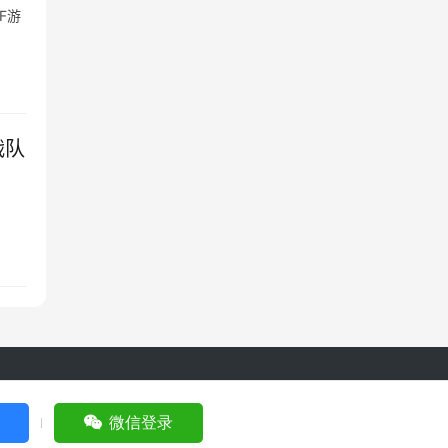
F游
战队
d by
微信登录