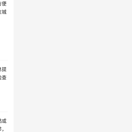
方便
在城
息提
检查
站或
节，