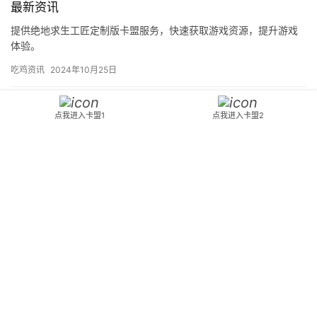
最新资讯
提供绝地求生工匠定制版卡盟服务，快速获取游戏资源，提升游戏
体验。
吃鸡资讯
2024年10月25日
永劫无间兑换码在哪输入？快速领取你的奖励-永劫无间
点我进入卡盟1
点我进入卡盟2
兑换码输入教程及使用方法
详细介绍永劫无间的兑换码输入位置与步骤，助你轻松领取游戏内
奖励。
吃鸡资讯
2025年5月14日
PUBG是什么意思？深入了解这款热门游戏-PUBG全名
解析及游戏玩法介绍
探索PUBG的含义，了解其背后的文化和流行趋势。本文将全面解析
这款游戏。
吃鸡资讯
2025年2月21日