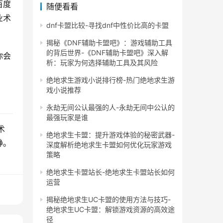
百度
随便看看
业术
dnf卡盟比较-寻找dnf中性价比高的卡盟
揭秘《DNF辅助卡盟吧》：游戏辅助工具
的背后世界-《DNF辅助卡盟吧》深入解
你会
析：玩家为何选择辅助工具及其风险
绝地求生游戏小说排行榜-热门绝地求生游
戏小说推荐
永劫无间公认最强的人-永劫无间中公认的
最强玩家是谁
术
绝地求生卡盟：提升游戏体验的秘密武器-
静。
深度解析绝地求生卡盟如何优化玩家游戏
策略
绝地求生卡盟站长-绝地求生卡盟站长如何
运营
揭秘绝地求生UC卡盟的使用方法与技巧-
绝地求生UC卡盟：解锁游戏资源的高效途
径