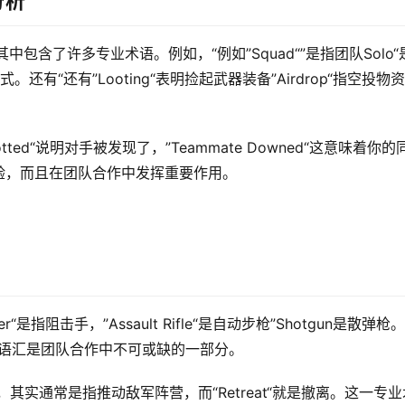
分析
其中包含了许多专业术语。例如，“例如”Squad“”是指团队Solo“
式。还有“还有”Looting“表明捡起武器装备”Airdrop“指空投物
。
ted“说明对手被发现了，”Teammate Downed“这意味着你的
验，而且在团队合作中发挥重要作用。
指阻击手，”Assault Rifle“是自动步枪”Shotgun是散弹枪
ver战略语汇是团队合作中不可或缺的一部分。
，其实通常是指推动敌军阵营，而“Retreat“就是撤离。这一专业