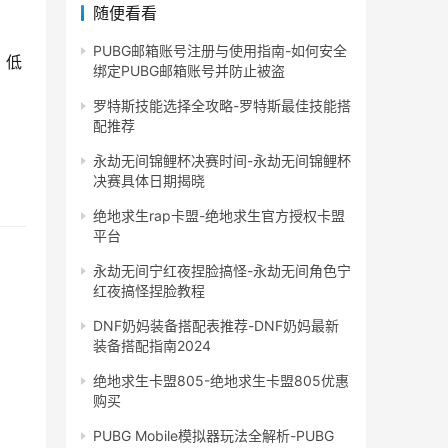
随便看看
PUBG邮箱账号注册与使用指南-如何安全
，低
绑定PUBG邮箱账号并防止被盗
罗特斯技能选择全攻略-罗特斯最佳技能搭
配推荐
永劫无间锦鲤杯决赛时间-永劫无间锦鲤杯
决赛具体日期揭晓
绝地求生rap卡盟-绝地求生官方授权卡盟
平台
永劫无间宁红夜捏脸搞怪-永劫无间角色宁
红夜搞怪捏脸教程
DNF奶妈装备搭配表推荐-DNF奶妈最新
装备搭配指南2024
绝地求生卡盟805-绝地求生卡盟805优惠
购买
PUBG Mobile模拟器玩法全解析-PUBG