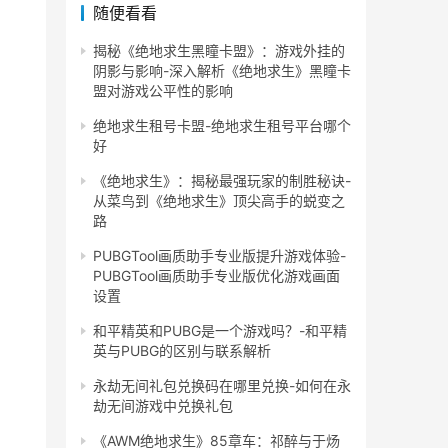
随便看看
揭秘《绝地求生黑瞳卡盟》：游戏外挂的
阴影与影响-深入解析《绝地求生》黑瞳卡
盟对游戏公平性的影响
绝地求生租号卡盟-绝地求生租号平台哪个
好
《绝地求生》：揭秘最强玩家的制胜秘诀-
从菜鸟到《绝地求生》顶尖高手的蜕变之
路
PUBGTool画质助手专业版提升游戏体验-
PUBGTool画质助手专业版优化游戏画面
设置
和平精英和PUBG是一个游戏吗？-和平精
英与PUBG的区别与联系解析
永劫无间礼包兑换码在哪里兑换-如何在永
劫无间游戏中兑换礼包
《AWM绝地求生》85章车：祁醉与于炀