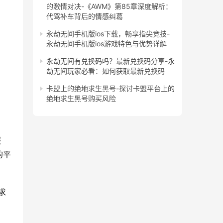
的激情对决-《AWM》第85章深度解析：
代驾补车背后的情感纠葛
永劫无间手机版ios下载，畅享指尖竞技-
永劫无间手机版ios游戏特色与优势详解
永劫无间有兑换码吗？最新兑换码分享-永
劫无间玩家必看：如何获取最新兑换码
卡盟上的绝地求生黑号-探讨卡盟平台上的
绝地求生黑号购买风险
服
的平
求