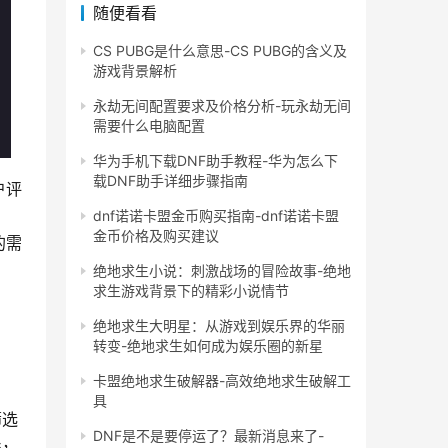
随便看看
CS PUBG是什么意思-CS PUBG的含义及
游戏背景解析
永劫无间配置要求及价格分析-玩永劫无间
需要什么电脑配置
华为手机下载DNF助手教程-华为怎么下
载DNF助手详细步骤指南
户评
dnf诺诺卡盟金币购买指南-dnf诺诺卡盟
金币价格及购买建议
的需
绝地求生小说：刺激战场的冒险故事-绝地
求生游戏背景下的精彩小说情节
绝地求生大明星：从游戏到娱乐界的华丽
转变-绝地求生如何成为娱乐圈的新星
卡盟绝地求生破解器-高效绝地求生破解工
具
筛选
DNF是不是要停运了？最新消息来了-
系，