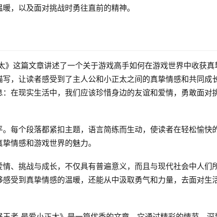
温暖，以及面对挑战时勇往直前的精神。
正太》这篇文章讲述了一个关于游戏高手如何在游戏世界中收获真
描写，让读者感受到了主人公和小正太之间的真挚情感和共同成
息：在现实生活中，我们应该珍惜身边的友谊和爱情，勇敢面对
平。每个段落都紧扣主题，语言简练而生动，使读者在轻松愉快
真挚情感和游戏世界的魅力。
爱情、挑战与成长，不仅具有普遍意义，而且与现代社会中人们
够感受到真挚情感的温暖，还能从中汲取勇气和力量，去面对生
强王者 最爱小正太》是一篇优秀的文章，它通过精彩的情节、深