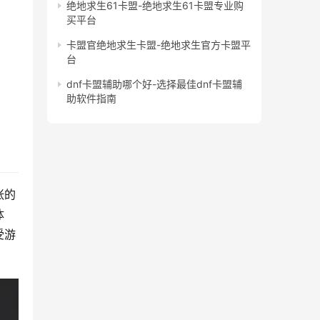
绝地求生61卡盟-绝地求生61卡盟专业购
买平台
卡盟官绝地求生卡盟-绝地求生官方卡盟平
台
dnf卡盟辅助哪个好-选择最佳dnf卡盟辅
助软件指南
张的
体
受游