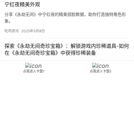
宁红夜精美外观
分享《永劫无间》中宁红夜的精美捏脸数据，助你打造独特角色形
象。
吃鸡资讯
2025年5月8日
探索《永劫无间奇珍宝箱》：解锁游戏内珍稀道具-如何
在《永劫无间奇珍宝箱》中获得珍稀装备
深入了解《永劫无间奇珍宝箱》，获取游戏内珍稀道具和装备，提
升你的游戏体验。
点我进入卡盟1
点我进入卡盟2
吃鸡资讯
2025年4月16日
Copyright © 2024 3553卡盟 版权所有
鄂ICP备2023015261号-18
Powered
by