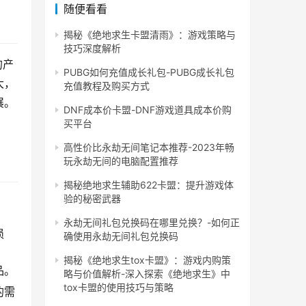
随便看看
揭秘《绝地求生卡盟清雨》：游戏策略与
技巧深度解析
的产
PUBG如何充值成长礼包-PUBG成长礼包
大，
充值教程及购买方式
展。
DNF成本价卡盟-DNF游戏道具成本价购
买平台
高性价比永劫无间笔记本推荐-2023年畅
玩永劫无间的电脑配置推荐
揭秘绝地求生辅助622卡盟：提升游戏体
验的秘密武器
永劫无间礼包兑换码在哪里兑换？-如何正
损
确使用永劫无间礼包兑换码
揭秘《绝地求生tox卡盟》：游戏内购策
品。
略与价值解析-深入探索《绝地求生》中
tox卡盟的使用技巧与策略
的需