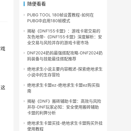
随便看看
PUBG TOOL 180帧设置教程-如何在
PUBG中启用180帧模式
揭秘《DNF155卡盟》：游戏卡密交易的
灰色地带-《DNF155卡盟》深度解析：安
全交易与风险并存的游戏卡密市场
游戏
DNF2024奶妈最强搭配攻略-DNF2024奶
妈装备与技能最佳搭配推荐
绝地求生小说主要内容概述-探索绝地求生
小说中的生存冒险
绝地求生卡盟ez-绝地求生卡盟ez购买指
。这
南
揭秘《DNF》搬砖辅助卡盟：高效与风险
并存-DNF玩家必知：安全使用搬砖辅助
卡盟的利弊分析
绝地求生卡盟买挂-绝地求生卡盟购买外挂
使用教程