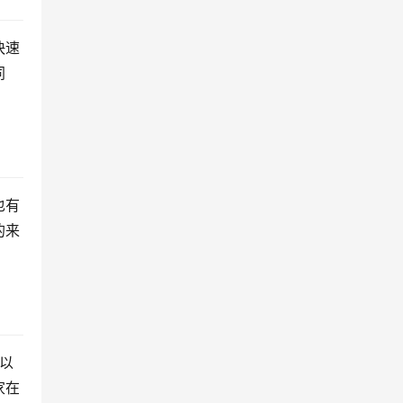
快速
同
也有
的来
以
家在