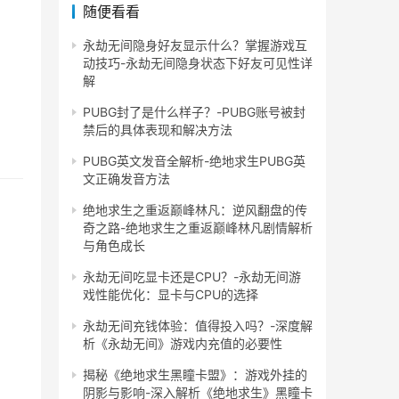
随便看看
永劫无间隐身好友显示什么？掌握游戏互
动技巧-永劫无间隐身状态下好友可见性详
解
PUBG封了是什么样子？-PUBG账号被封
禁后的具体表现和解决方法
PUBG英文发音全解析-绝地求生PUBG英
文正确发音方法
绝地求生之重返巅峰林凡：逆风翻盘的传
奇之路-绝地求生之重返巅峰林凡剧情解析
与角色成长
永劫无间吃显卡还是CPU？-永劫无间游
戏性能优化：显卡与CPU的选择
永劫无间充钱体验：值得投入吗？-深度解
析《永劫无间》游戏内充值的必要性
揭秘《绝地求生黑瞳卡盟》：游戏外挂的
阴影与影响-深入解析《绝地求生》黑瞳卡