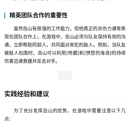
制和防御来弥补团队的不足。
防御和反击
岳山的专业技能取决于她在防守端的主要表现。无论是
单杀还是打团，岳山都能凭借强大的防御力和硬控，有效压
制对手的进攻。尤其是在对付敌人的进攻英雄时，岳山可以
通过[震地]和[怒涛]的双重控制轻松解决对方的危险。
精英团队合作的重要性
虽然岳山有很强的工作能力，但他真正的杀伤力通常表
现在团队合作上。在游戏中，岳山必须与队友保持有效的沟
通，立即帮助同龄人，共同面对来犯的敌人。例如，当队友
被敌人包围时，岳山可以利用[地震]和[愤怒的海浪]的持续
伤害迅速救援并反击对手。